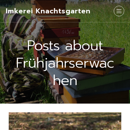
Imkerei Knachtsgarten
Posts about
Frühjahrserwac
hen