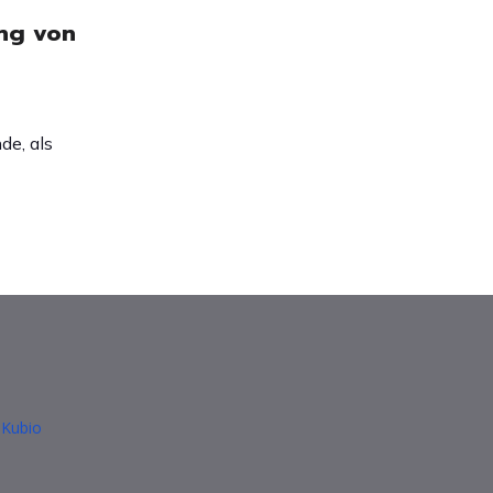
ung von
de, als
Kubio
d