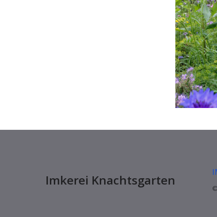
Imkerei Knachtsgarten
©