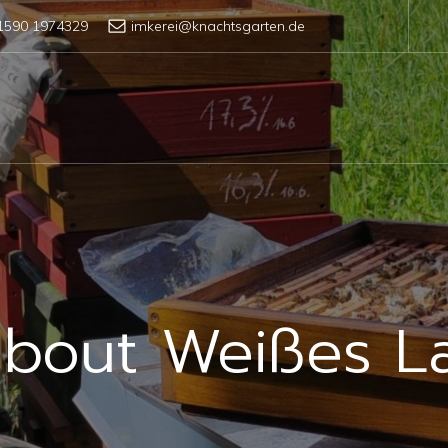
1590 1974329
imkerei@knachtsgarten.de
about Weißes L