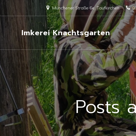
Münchener Straße 6e, Taufkirchen
0
Imkerei Knachtsgarten
Posts 